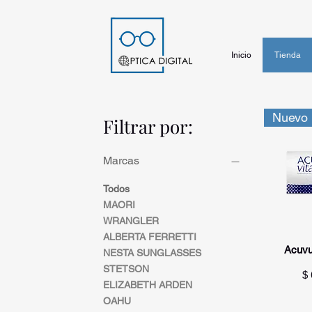
Inicio
Tienda
Filtrar por:
Marcas
Todos
MAORI
WRANGLER
ALBERTA FERRETTI
Vi
Acuvue
NESTA SUNGLASSES
STETSON
Pr
$ 
ELIZABETH ARDEN
OAHU