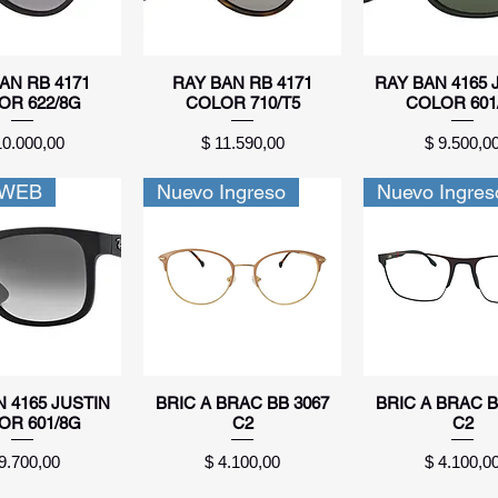
sta rápida
Vista rápida
Vista rápid
AN RB 4171
RAY BAN RB 4171
RAY BAN 4165 
OR 622/8G
COLOR 710/T5
COLOR 601
ecio
Precio
Precio
10.000,00
$ 11.590,00
$ 9.500,0
 WEB
Nuevo Ingreso
Nuevo Ingres
sta rápida
Vista rápida
Vista rápid
 4165 JUSTIN
BRIC A BRAC BB 3067
BRIC A BRAC B
OR 601/8G
C2
C2
ecio
Precio
Precio
9.700,00
$ 4.100,00
$ 4.100,0