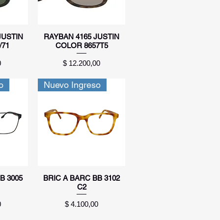
a
Vista rápida
JUSTIN
RAYBAN 4165 JUSTIN
/71
COLOR 8657T5
Precio
0
$ 12.200,00
o
Nuevo Ingreso
a
Vista rápida
B 3005
BRIC A BARC BB 3102
C2
Precio
0
$ 4.100,00