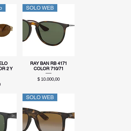
o
SOLO WEB
a
Vista rápida
ELO
RAY BAN RB 4171
R 2 Y
COLOR 710/71
Precio
$ 10.000,00
0
SOLO WEB