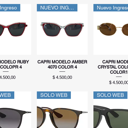
Ingreso
NUEVO INGRESO
Nuevo Ingres
sta rápida
Vista rápida
Vista rápid
MODELO RUBY
CAPRI MODELO AMBER
CAPRI MOD
 COLOPR 4
4070 COLOR 4
CRYSTAL COLO
COLOR1
ecio
Precio
4.500,00
$ 4.500,00
Precio
$ 4.500,0
 WEB
SOLO WEB
SOLO WEB