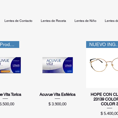
Lentes de Contacto
Lentes de Receta
Lentes de Niño
Lentes d
Nuevo Producto
NUEVO 
sta rápida
Vista rápida
Vista rápid
 Vita Torica
Acuvue Vita Esférica
HOPE CON CL
23139 COLOR
ecio
Precio
6.500,00
$ 3.900,00
COLOR 
Precio
$ 5.400,0