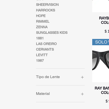
SHEERVISION
HARROCKS
HOPE
Vi
RAYB
RIMMEL
COL
ZENNA
Pr
$ 
SUNGLASSES KIDS
1881
SOLO
LAS OREIRO
CERVANTS
LEVITT
1987
Tipo de Lente
Lentes de Sol
Vi
RAY BAN
Lentes de Receta
COL
Material
Soluciones y lentes de
Pr
$ 
contacto
TR90