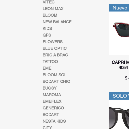
VITEC
Nuevo 
LEON MAX
BLOOM
NEW BALANCE
KIDS
GPS
FLOWERS
BLUE OPTIC
BRIC A BRAC
TATTOO
Vi
CAPRI 
4054
EME
BLOOM SOL
Pr
$ 
BODART CHIC
BUGSY
MAROMA
SOLO
EMEFLEX
GENERICO
BODART
NESTA KIDS
CITY