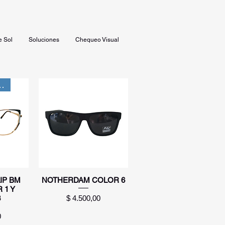
e Sol
Soluciones
Chequeo Visual
INGRESO
a
Vista rápida
IP BM
NOTHERDAM COLOR 6
 1 Y
Precio
$ 4.500,00
3
0