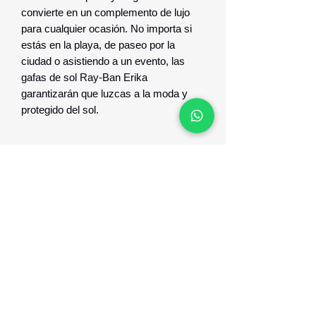
convierte en un complemento de lujo
para cualquier ocasión. No importa si
estás en la playa, de paseo por la
ciudad o asistiendo a un evento, las
gafas de sol Ray-Ban Erika
garantizarán que luzcas a la moda y
protegido del sol.
DESCRIPCION TECNICA
PIEZAS , Y QUE LAS HACE
DIFERENTES?
ESTAS PIEZAS SON PEDIDAS DE
FORMA DIRECTA AL IMPORTADOR,
Optica Digital
Y LA RECIBES EN TU DOMICILIO
EN UN PLAZO DE 72 HORAS SIN
COSTO EXTRA.
Monte Caseros 2649 esq Nueva Palmira
096 567 404