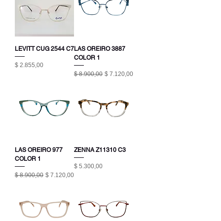
LEVITT CUG 2544 C7
LAS OREIRO 3887
COLOR 1
Precio
$ 2.855,00
Precio
Precio de oferta
$ 8.900,00
$ 7.120,00
LAS OREIRO 977
ZENNA Z11310 C3
COLOR 1
Precio
$ 5.300,00
Precio
Precio de oferta
$ 8.900,00
$ 7.120,00