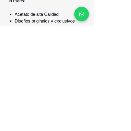
la marca.
Acetato de alta Calidad
Diseños originales y exclusivos
Super confortables
Optica Digital
Monte Caseros 2649 esq Nueva Palmira
096 567 404
opticadigitalmontevideo@gmail.com
©2021 por Optica Digital