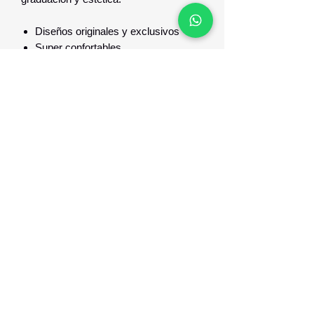
Diseños originales y exclusivos
Super confortables
Optica Digital
Monte Caseros 2649 esq Nueva Palmira
096 567 404
opticadigitalmontevideo@gmail.com
©2021 por Optica Digital