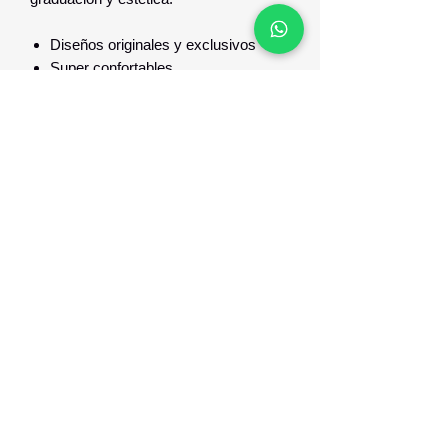
Diseños originales y exclusivos
Super confortables
Optica Digital
Monte Caseros 2649 esq Nueva Palmira
096 567 404
opticadigitalmontevideo@gmail.com
©2021 por Optica Digital