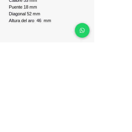
Calibre 53 mm
Puente 18 mm
Diagonal 52 mm
Altura del aro 46 mm
Garantia y respaldo
1 año de garantia contra de3fecto de
fabricacion
Optica Digital
Monte Caseros 2649 esq Nueva Palmira
096 567 404
opticadigitalmontevideo@gmail.com