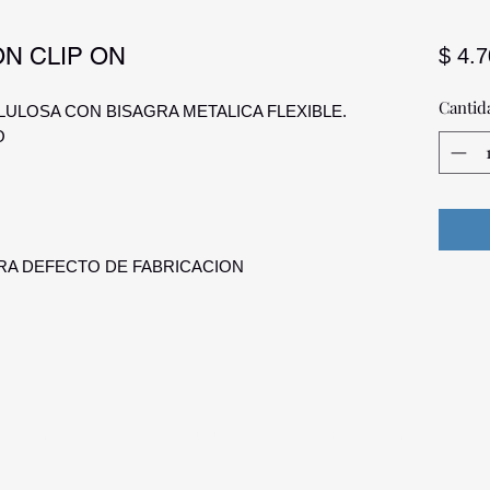
ON CLIP ON
$ 4.
Cantid
ULOSA CON BISAGRA METALICA FLEXIBLE.
O
RA DEFECTO DE FABRICACION
a Palmira
096 567 404
opticadigitalmontevideo