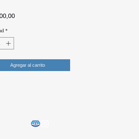
Precio
700,00
ad
*
Agregar al carrito
©2021 por Optica Digital
@gmail.com