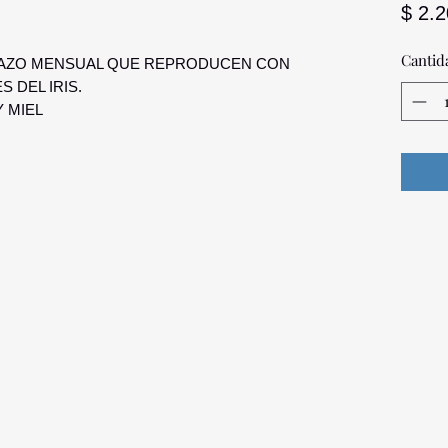
$ 2.
Cantid
LAZO MENSUAL QUE REPRODUCEN CON
 DEL IRIS.
 MIEL
a Palmira
096 567 404
opticadigitalmontevideo