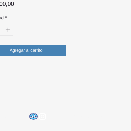
Precio
200,00
ad
*
Agregar al carrito
©2021 por Optica Digital
@gmail.com