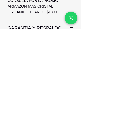
CONSULTA POR LA PROMO
ARMAZON MAS CRISTAL
ORGANICO BLANCO $1890.
GARANTIA Y RESPALDO
GARANTIA DE 3 MESES CONTRA
DEFECTO DE FABRICACION
Optica Digital
Monte Caseros 2649 esq Nueva Palmira
096 567 404
opticadigitalmontevideo@gmail.com