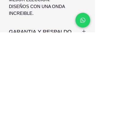
DISEÑOS CON UNA ONDA
INCREIBLE.
GARANTIA Y RESPALDO
GARANTIA Y RESPALDO CONTRA
DEFCTO DE FABRICACION.
Optica Digital
Monte Caseros 2649 esq Nueva Palmira
096 567 404
opticadigitalmontevideo@gmail.com