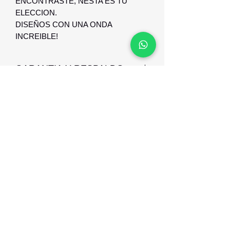
ENCONTRASTE, NESTA ES TU
ELECCION.
DISEÑOS CON UNA ONDA
INCREIBLE!
GARANTIA Y RESPALDO
GARANTIA Y RESPALDO CONTRA
DEFECTO DE FABRICACION.
Optica Digital
Monte Caseros 2649 esq Nueva Palmira
096 567 404
opticadigitalmontevideo@gmail.com