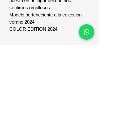
puesto en un lugar del que nos
sentimos orgullosos.
Modelo perteneciente a la coleccion
verano 2024
COLOR EDITION 2024
Garantia y respaldo
Garantia y respaldo de 1 año contra
defecto de fabricacion
Optica Digital
Monte Caseros 2649 esq Nueva Palmira
096 567 404
opticadigitalmontevideo@gmail.com