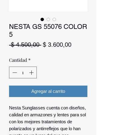
NESTA GS 55076 COLOR
5
Precio
Precio
 $ 4.500,00 
$ 3.600,00
de
oferta
Cantidad
*
Agregar al carrito
Nesta Sunglasses cuenta con diseños,
calidad en armazones y lentes para sol
con los mejores tratamientos de
polarizados y antirreflejos que lo han