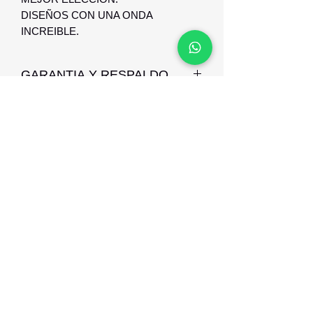
DISEÑOS CON UNA ONDA
INCREIBLE.
GARANTIA Y RESPALDO
GARANTIA Y RESPALDO CONTRA
DEFECTO DE FABRICACION.
Optica Digital
Monte Caseros 2649 esq Nueva Palmira
096 567 404
opticadigitalmontevideo@gmail.com