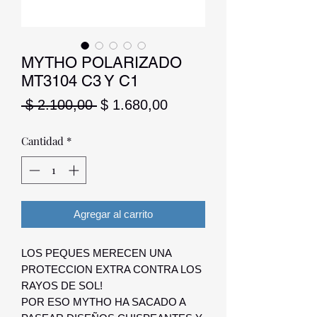
MYTHO POLARIZADO
MT3104 C3 Y C1
Precio
Precio
 $ 2.100,00 
$ 1.680,00
de
oferta
Cantidad
*
Agregar al carrito
LOS PEQUES MERECEN UNA
PROTECCION EXTRA CONTRA LOS
RAYOS DE SOL!
POR ESO MYTHO HA SACADO A