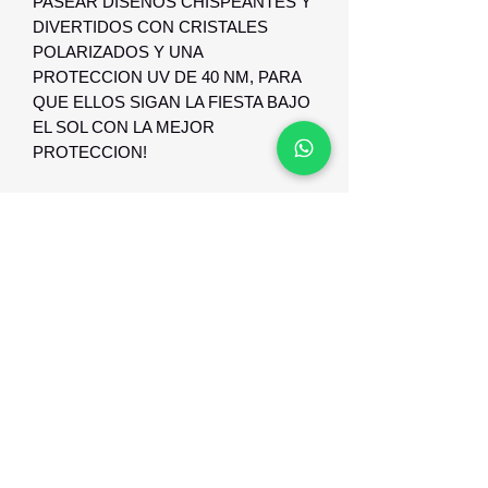
PASEAR DISEÑOS CHISPEANTES Y
DIVERTIDOS CON CRISTALES
POLARIZADOS Y UNA
PROTECCION UV DE 40 NM, PARA
QUE ELLOS SIGAN LA FIESTA BAJO
EL SOL CON LA MEJOR
PROTECCION!
GARANTIA Y RESPALDO
GARANTIA Y RESPALDO DE 12
MESES CONTRA DEFECTO DE
FABRICACION.
Optica Digital
Monte Caseros 2649 esq Nueva Palmira
096 567 404