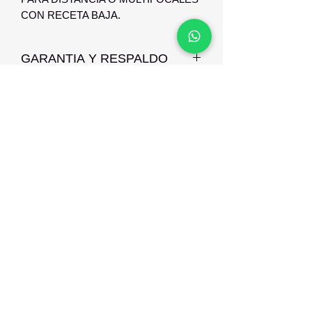
CON RECETA BAJA.
GARANTIA Y RESPALDO
LAS ARMAZONES POSEEN 3
MESES DE GARANTIA CONTRA
DEFECTO DE FABRICACION.
Optica Digital
Monte Caseros 2649 esq Nueva Palmira
096 567 404
opticadigitalmontevideo@gmail.com
©2021 por Optica Digital