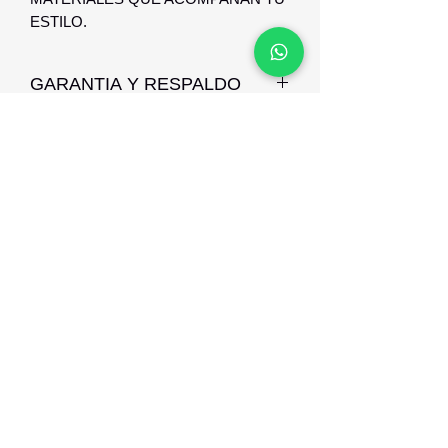
ESTILO.
GARANTIA Y RESPALDO
GARANTIA Y RESPALDO DE 1 AÑO
CONTRA DEFECTO DE
FABRICACION
Optica Digital
Monte Caseros 2649 esq Nueva Palmira
096 567 404
opticadigitalmontevideo@gmail.com
©2021 por Optica Digital