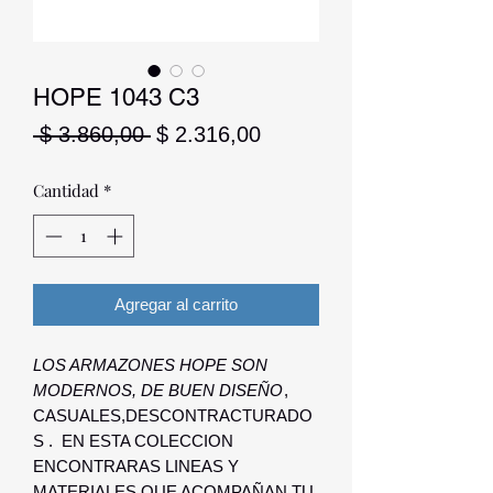
HOPE 1043 C3
Precio
Precio
 $ 3.860,00 
$ 2.316,00
de
oferta
Cantidad
*
Agregar al carrito
LOS ARMAZONES HOPE SON
MODERNOS, DE BUEN DISEÑO
,
CASUALES,DESCONTRACTURADO
S . EN ESTA COLECCION
ENCONTRARAS LINEAS Y
MATERIALES QUE ACOMPAÑAN TU