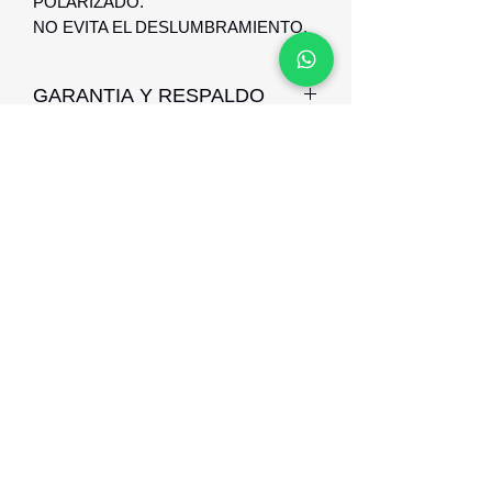
POLARIZADO.
NO EVITA EL DESLUMBRAMIENTO.
GARANTIA Y RESPALDO
GARANTIA Y RSPALDO DE 3 MESES
CONTRA DEFECTO DE
FABRICACION
Optica Digital
Monte Caseros 2649 esq Nueva Palmira
096 567 404
opticadigitalmontevideo@gmail.com
©2021 por Optica Digital