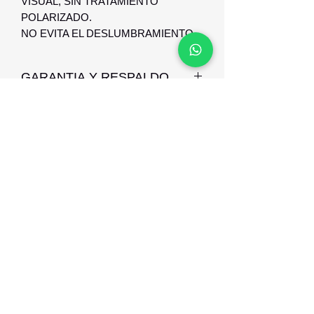
VISUAL, SIN TRATAMIENTO
POLARIZADO.
NO EVITA EL DESLUMBRAMIENTO.
GARANTIA Y RESPALDO
GARANTIA Y RESPALDO DE 3
MESES CONTRA DEFECTO DE
FABRICACION
Optica Digital
Monte Caseros 2649 esq Nueva Palmira
096 567 404
opticadigitalmontevideo@gmail.com