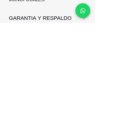
GARANTIA Y RESPALDO
GARANTIA 1 AÑO CONTRA
DEFECTO DE FABRICACION Y
RESPALDO.
Optica Digital
Monte Caseros 2649 esq Nueva Palmira
096 567 404
opticadigitalmontevideo@gmail.com
©2021 por Optica Digital