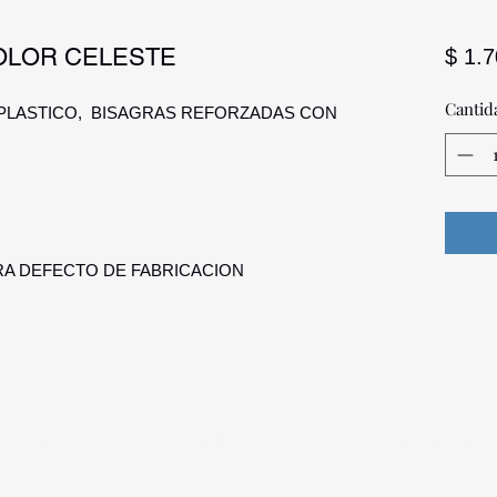
OLOR CELESTE
$ 1.
Cantid
N PLASTICO, BISAGRAS REFORZADAS CON
A DEFECTO DE FABRICACION
a Palmira
096 567 404
opticadigitalmontevideo