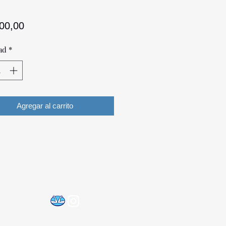
Precio
700,00
ad
*
Agregar al carrito
©2021 por Optica Digital
@gmail.com