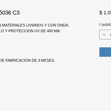
5036 C3
$ 1.
Cantid
N MATERIALES LIVIANOS Y CON ONDA.
LO Y PROTECCION UV DE 400 NM.
E FABRICACION DE 3 MESES.
a Palmira
096 567 404
opticadigitalmontevideo