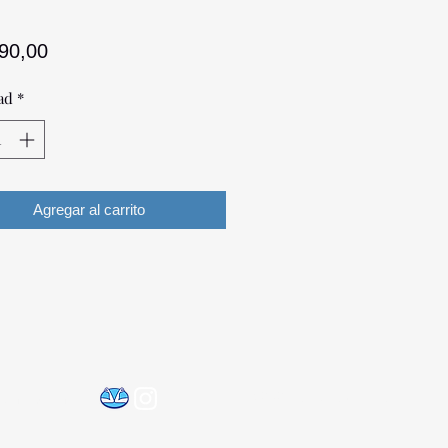
Precio
090,00
ad
*
Agregar al carrito
©2021 por Optica Digital
@gmail.com