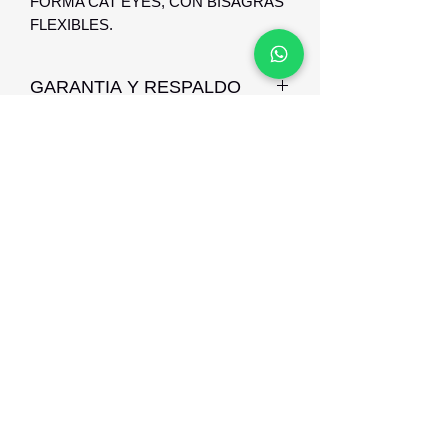
FORMA CAT EYES, CON BISAGRAS
FLEXIBLES.
GARANTIA Y RESPALDO
GARANTIA DE 1 AÑO CONTRA
DEFECTO DE FABRICACION Y
RESAPLDO
Optica Digital
Monte Caseros 2649 esq Nueva Palmira
096 567 404
opticadigitalmontevideo@gmail.com
©2021 por Optica Digital