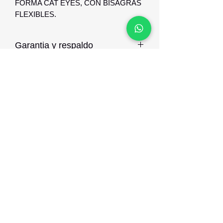
FORMA CAT EYES, CON BISAGRAS
FLEXIBLES.
Garantia y respaldo
GARANTIA Y RESPALDO DE 12 AÑO
CONTRA DEFECTO DE
FABRICACION
Optica Digital
Monte Caseros 2649 esq Nueva Palmira
096 567 404
opticadigitalmontevideo@gmail.com
©2021 por Optica Digital