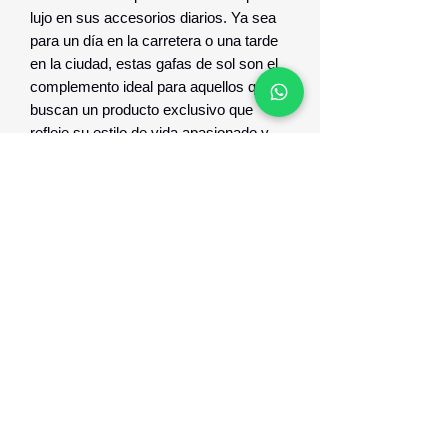
lujo en sus accesorios diarios. Ya sea
para un día en la carretera o una tarde
en la ciudad, estas gafas de sol son el
complemento ideal para aquellos que
buscan un producto exclusivo que
refleje su estilo de vida apasionado y
moderno.
Optica Digital
Monte Caseros 2649 esq Nueva Palmira
096 567 404
opticadigitalmontevideo@gmail.com