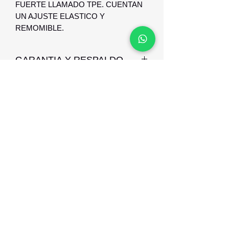
FUERTE LLAMADO TPE. CUENTAN
UN AJUSTE ELASTICO Y
REMOMIBLE.
GARANTIA Y RESPALDO
NUESTRAS ARMAZONES POSSEN
GARANTIA CONTRA DEFECTO DE
FABRICACION Y RESPALDO
Optica Digital
Monte Caseros 2649 esq Nueva Palmira
096 567 404
opticadigitalmontevideo@gmail.com