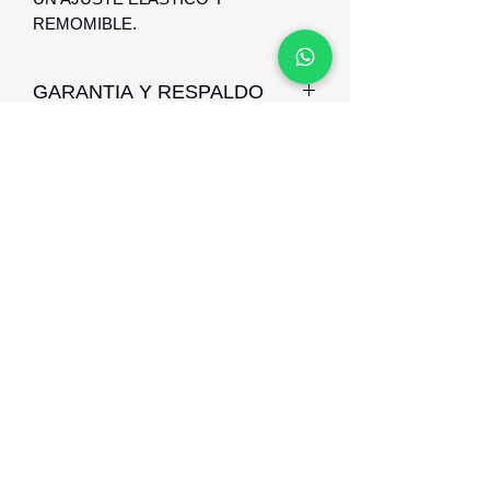
REMOMIBLE.
GARANTIA Y RESPALDO
NUESTRAS ARMAZONES POSEEN
GARANTIA CONTRA DEFECTOS DE
FABRICACION Y RESPALDO.
Optica Digital
Monte Caseros 2649 esq Nueva Palmira
096 567 404
opticadigitalmontevideo@gmail.com
©2021 por Optica Digital