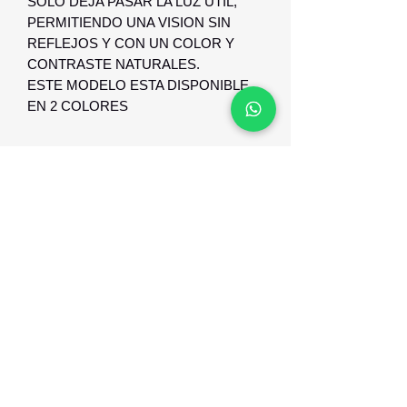
SOLO DEJA PASAR LA LUZ UTIL,
PERMITIENDO UNA VISION SIN
REFLEJOS Y CON UN COLOR Y
CONTRASTE NATURALES.
ESTE MODELO ESTA DISPONIBLE
EN 2 COLORES
GARANTIA Y RESPALDO
NUESTROS LENTES DE SOL
POSEEN GARANTIA DE 1 MES
CONTRA DEFECTO DE
FABRICACION .
Optica Digital
Monte Caseros 2649 esq Nueva Palmira
096 567 404
opticadigitalmontevideo@gmail.com