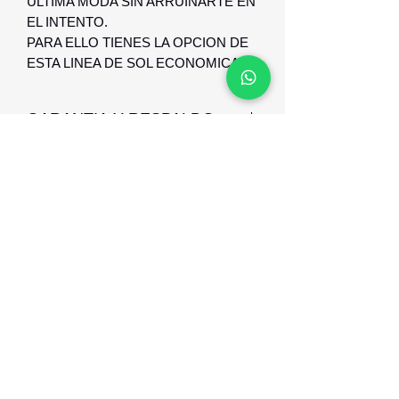
ULTIMA MODA SIN ARRUINARTE EN
EL INTENTO.
PARA ELLO TIENES LA OPCION DE
ESTA LINEA DE SOL ECONOMICA.
GARANTIA Y RESPALDO
GARANTIA Y RESPALDO DE 6
MESES CONTTRA DEFECTO DE
FABRICACION
Optica Digital
Monte Caseros 2649 esq Nueva Palmira
096 567 404
opticadigitalmontevideo@gmail.com