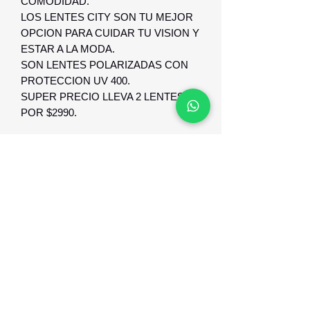
COMODIDAD.
LOS LENTES CITY SON TU MEJOR
OPCION PARA CUIDAR TU VISION Y
ESTAR A LA MODA.
SON LENTES POLARIZADAS CON
PROTECCION UV 400.
SUPER PRECIO LLEVA 2 LENTES
POR $2990.
GARANTIA Y RESPALDO
GARANTIA DE 1 AÑO CONTTRA
DEFECTO DE FABRICACION Y
RESPALDO.
Optica Digital
Monte Caseros 2649 esq Nueva Palmira
096 567 404