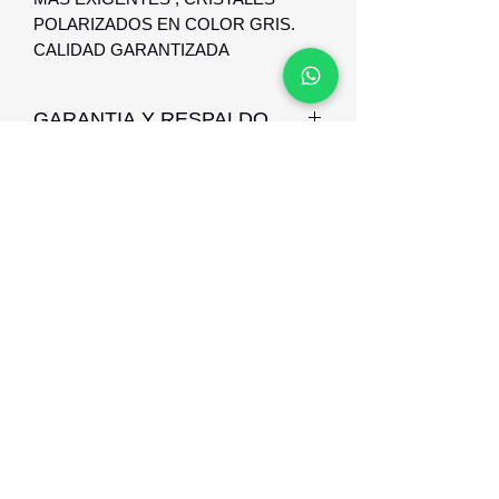
POLARIZADOS EN COLOR GRIS.
CALIDAD GARANTIZADA
GARANTIA Y RESPALDO
ESTE LENTE POSEE GARANTIA
CONTRA DEFECTO DE
FABRICACION DE 3 MESES Y
RESPALDO GARANTIZADO
Optica Digital
Monte Caseros 2649 esq Nueva Palmira
096 567 404
opticadigitalmontevideo@gmail.com