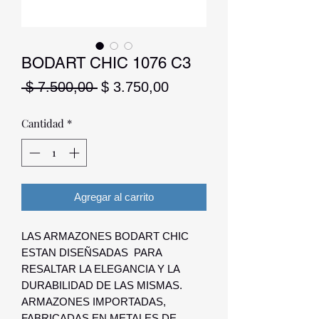
BODART CHIC 1076 C3
Precio
Precio
 $ 7.500,00 
$ 3.750,00
de
oferta
Cantidad
*
Agregar al carrito
LAS ARMAZONES BODART CHIC
ESTAN DISEÑSADAS PARA
RESALTAR LA ELEGANCIA Y LA
DURABILIDAD DE LAS MISMAS.
ARMAZONES IMPORTADAS,
FABRICADAS EN METALES DE