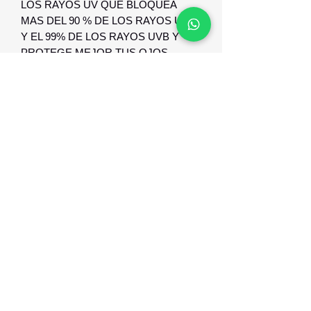
LOS RAYOS UV QUE BLOQUEA
MAS DEL 90 % DE LOS RAYOS UVA
Y EL 99% DE LOS RAYOS UVB Y
PROTEGE MEJOR TUS OJOS.
Optica Digital
Monte Caseros 2649 esq Nueva Palmira
096 567 404
opticadigitalmontevideo@gmail.com
©2021 por Optica Digital