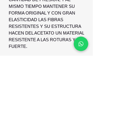
MISMO TIEMPO MANTENER SU
FORMA ORIGINAL Y CON GRAN
ELASTICIDAD LAS FIBRAS
RESISTENTES Y SU ESTRUCTURA
HACEN DEL ACETATO UN MATERIAL
RESISTENTE A LAS ROTURAS Y
FUERTE.
GARANTIA Y RESPALDO
NUESTROS ARMAZONES POSEEN
GARANTIA CONTRA DEFECTO DE
FABRICACION Y RESPALDO.
Optica Digital
Monte Caseros 2649 esq Nueva Palmira
096 567 404